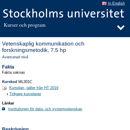
In English
Kurser och program
Vetenskaplig kommunikation och
forskningsmetodik, 7.5 hp
Avancerad nivå
Fakta
Fakta saknas
Kurskod
ML301C
Kursplan, gäller från
HT 2019
Tidigare kursplaner
Länkar
Institutionen för data- och systemvetenskap
Beskrivning