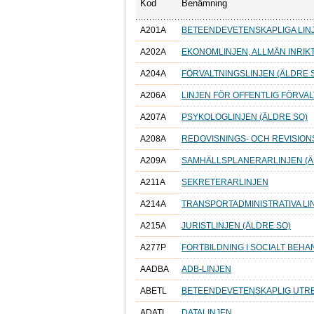
Kod
Benämning
A201A
BETEENDEVETENSKAPLIGA LIN
A202A
EKONOMLINJEN, ALLMÄN INRIKT
A204A
FÖRVALTNINGSLINJEN (ÄLDRE 
A206A
LINJEN FÖR OFFENTLIG FÖRVA
A207A
PSYKOLOGLINJEN (ÄLDRE SO)
A208A
REDOVISNINGS- OCH REVISION
A209A
SAMHÄLLSPLANERARLINJEN (Ä
A211A
SEKRETERARLINJEN
A214A
TRANSPORTADMINISTRATIVA LI
A215A
JURISTLINJEN (ÄLDRE SO)
A277P
FORTBILDNING I SOCIALT BEH
AADBA
ADB-LINJEN
ABETL
BETEENDEVETENSKAPLIG UTR
ADATL
DATALINJEN