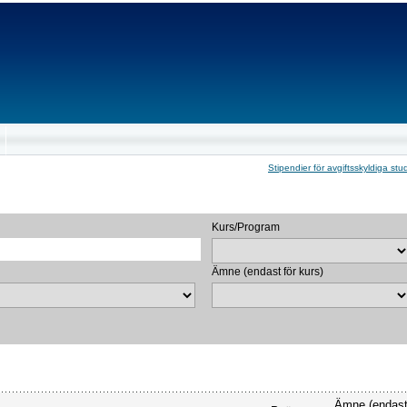
Stipendier för avgiftsskyldiga stu
Kurs/Program
Ämne (endast för kurs)
Ämne (endast