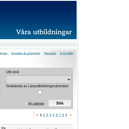
denter
Anmälan & antagning
Planarkiv
In English
Utb.nivå
Godkända av Lärarutbildningsnämnden
Ny sökning
1
2
3
4
5
6
7
8
9
 för