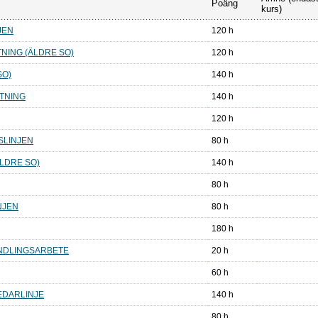
Poäng
kurs)
JEN
120 h
NING (ÄLDRE SO)
120 h
SO)
140 h
LTNING
140 h
120 h
SLINJEN
80 h
LDRE SO)
140 h
80 h
NJEN
80 h
180 h
ANDLINGSARBETE
20 h
60 h
EDARLINJE
140 h
80 h