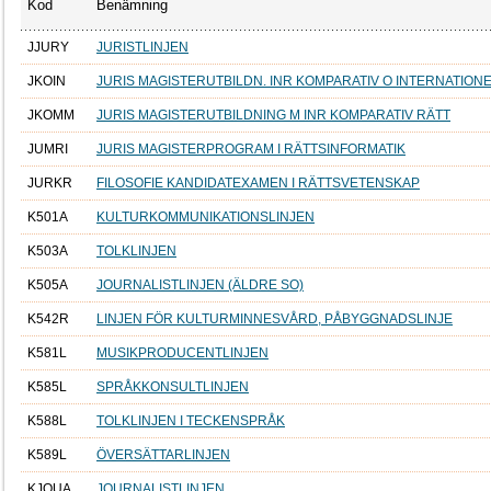
Kod
Benämning
JJURY
JURISTLINJEN
JKOIN
JURIS MAGISTERUTBILDN. INR KOMPARATIV O INTERNATION
JKOMM
JURIS MAGISTERUTBILDNING M INR KOMPARATIV RÄTT
JUMRI
JURIS MAGISTERPROGRAM I RÄTTSINFORMATIK
JURKR
FILOSOFIE KANDIDATEXAMEN I RÄTTSVETENSKAP
K501A
KULTURKOMMUNIKATIONSLINJEN
K503A
TOLKLINJEN
K505A
JOURNALISTLINJEN (ÄLDRE SO)
K542R
LINJEN FÖR KULTURMINNESVÅRD, PÅBYGGNADSLINJE
K581L
MUSIKPRODUCENTLINJEN
K585L
SPRÅKKONSULTLINJEN
K588L
TOLKLINJEN I TECKENSPRÅK
K589L
ÖVERSÄTTARLINJEN
KJOUA
JOURNALISTLINJEN